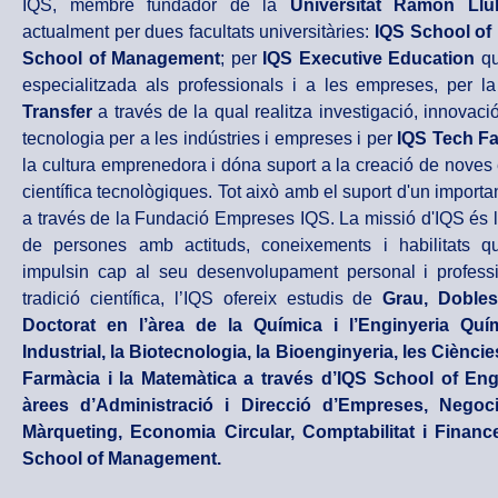
IQS, membre fundador de la
Universitat Ramon Llul
actualment per dues facultats universitàries:
IQS School of
School of Management
; per
IQS Executive Education
qu
especialitzada als professionals i a les empreses, per l
Transfer
a través de la qual realitza investigació, innovació
tecnologia per a les indústries i empreses i per
IQS Tech Fa
la cultura emprenedora i dóna suport a la creació de nove
científica tecnològiques. Tot això amb el suport d'un import
a través de la Fundació Empreses IQS. La missió d'IQS és l
de persones amb actituds, coneixements i habilitats qu
impulsin cap al seu desenvolupament personal i professi
tradició científica, l’IQS ofereix estudis de
Grau, Dobles
Doctorat en l’àrea de la Química i l’Enginyeria Quím
Industrial, la Biotecnologia, la Bioenginyeria, les Ciènci
Farmàcia i la Matemàtica a través d’IQS School of Engi
àrees d’Administració i Direcció d’Empreses, Negoci
Màrqueting, Economia Circular, Comptabilitat i Financ
School of Management.