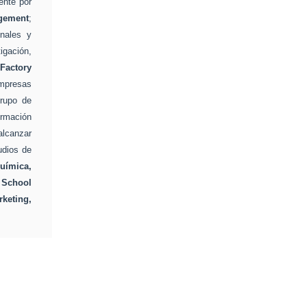
ente por
gement
;
nales y
igación,
Factory
mpresas
grupo de
rmación
alcanzar
udios de
uímica,
 School
keting,