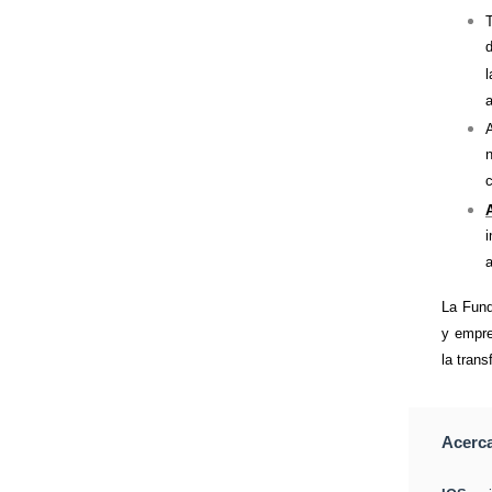
l
n
i
a
La Fund
y empre
la tran
Acerc