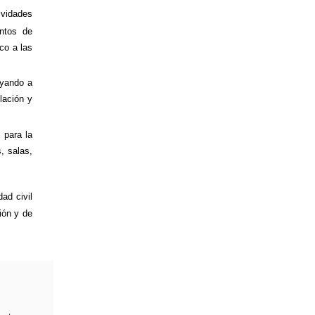
ividades
ntos de
ico a las
oyando a
lación y
 para la
, salas,
ad civil
ión y de