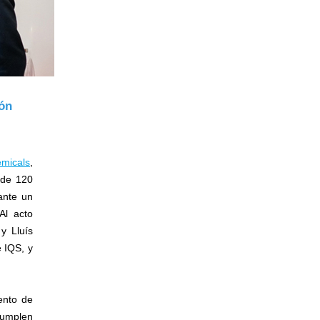
ón
emicals
,
 de 120
ante un
Al acto
 y Lluís
e IQS, y
ento de
cumplen