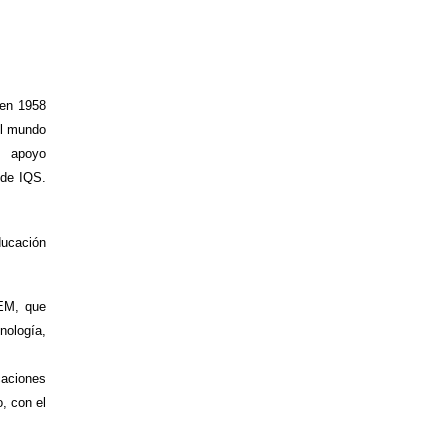
 en 1958
 el mundo
l apoyo
 de IQS.
ducación
EM, que
nología,
caciones
, con el