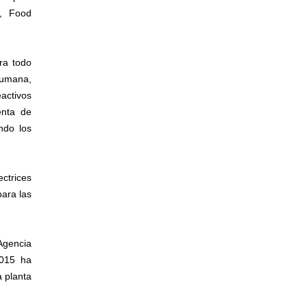
), Food
ra todo
humana,
eactivos
enta de
ndo los
ctrices
ara las
Agencia
2015 ha
a planta