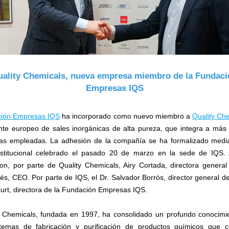
uality Chemicals, nueva empresa miembro de la Fundaci
Empresas IQS
ión Empresas IQS
ha incorporado como nuevo miembro a
Quality Ch
ante europeo de sales inorgánicas de alta pureza, que integra a más
as empleadas. La adhesión de la compañía se ha formalizado medi
nstitucional celebrado el pasado 20 de marzo en la sede de IQS. 
ron, por parte de Quality Chemicals, Airy Cortada, directora general
s, CEO. Por parte de IQS, el Dr. Salvador Borrós, director general d
urt, directora de la Fundación Empresas IQS.
y Chemicals, fundada en 1997, ha consolidado un profundo conocimi
stemas de fabricación y purificación de productos químicos que 