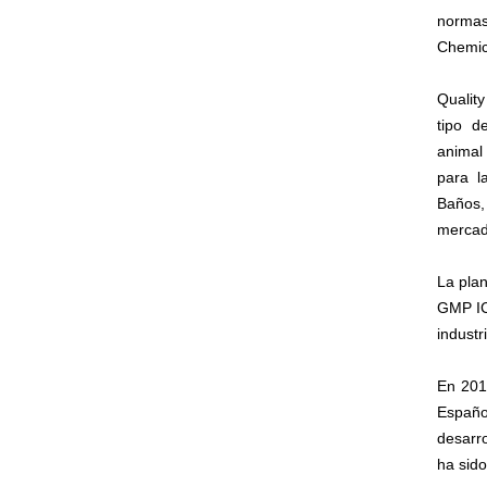
normas
Chemic
Qualit
tipo d
animal 
para l
Baños,
mercad
La pla
GMP IC
industr
En 201
Españo
desarro
ha sid