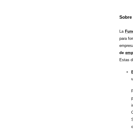
Sobre
La
Fun
para fom
empres
de
emp
Estas d
u
i
S
o