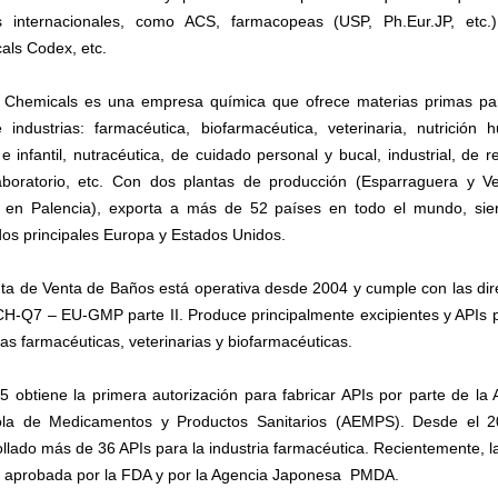
 internacionales, como ACS, farmacopeas (USP, Ph.Eur.JP, etc.
als Codex, etc.
y Chemicals es una empresa química que ofrece materias primas pa
e industrias: farmacéutica, biofarmacéutica, veterinaria, nutrición 
e infantil, nutracéutica, de cuidado personal y bucal, industrial, de r
aboratorio, etc. Con dos plantas de producción (Esparraguera y V
 en Palencia), exporta a más de 52 países en todo el mundo, sie
os principales Europa y Estados Unidos.
nta de Venta de Baños está operativa desde 2004 y cumple con las dire
H-Q7 – EU-GMP parte II. Produce principalmente excipientes y APIs p
ias farmacéuticas, veterinarias y biofarmacéuticas.
5 obtiene la primera autorización para fabricar APIs por parte de la 
la de Medicamentos y Productos Sanitarios (AEMPS). Desde el 
llado más de 36 APIs para la industria farmacéutica. Recientemente, l
o aprobada por la FDA y por la Agencia Japonesa PMDA.