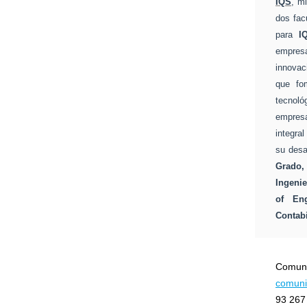
IQS
, m
dos facu
para
I
empresa
innovac
que fo
tecnoló
empres
integra
su desa
Grado,
Ingenie
of Eng
Contabi
Comuni
comuni
93 267