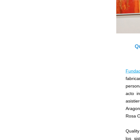
Q
Fundac
fabric
person
acto i
asistie
Aragoné
Rosa C
Qualit
los si