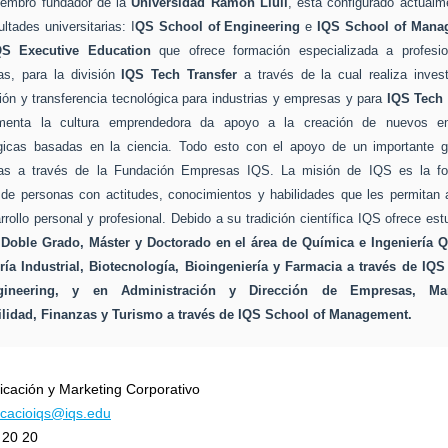
iembro fundador de la
Universidad Ramon Llull
, está configurado actualm
ltades universitarias: I
QS School of Engineering
e
IQS School of Mana
QS Executive Education
que ofrece formación especializada a profesio
s, para la división
IQS Tech Transfer
a través de la cual realiza invest
ión y transferencia tecnológica para industrias y empresas y para
IQS Tech 
menta la cultura emprendedora da apoyo a la creación de nuevos e
gicas basadas en la ciencia. Todo esto con el apoyo de un importante 
as a través de la Fundación Empresas IQS. La misión de IQS es la fo
l de personas con actitudes, conocimientos y habilidades que les permitan 
rrollo personal y profesional. Debido a su tradición científica IQS ofrece est
 Doble Grado, Máster y Doctorado en el área de Química e Ingeniería Q
ría Industrial, Biotecnología, Bioingeniería
y Farmacia a través de IQS
ineering, y en Administración y Dirección de Empresas, Mar
lidad, Finanzas y Turismo a través de IQS School of Management.
cación y Marketing Corporativo
cacioiqs@iqs.edu
 20 20