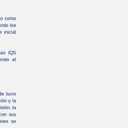
 o como
ando los
 inicial
sas IQS
endo el
e lucro
ión y la
sión, la
con sus
ones se