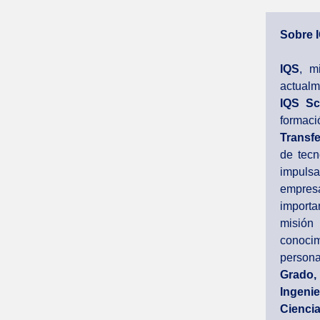
Sobre 
IQS
, m
actualm
IQS Sc
formaci
Transfe
de tecn
impuls
empresa
importa
misión
conocim
persona
Grado,
Ingenie
Cienci