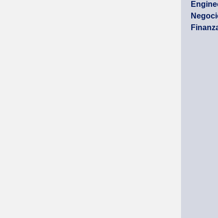
Enginee
Negocio
Finanz