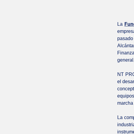
La
Fun
empresa
pasado 
Alcánta
Finanza
general
NT PROC
el desar
concept
equipos
marcha 
La comp
indust
instrume