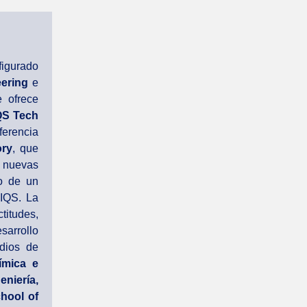
figurado
ering
e
e ofrece
QS Tech
ferencia
ory
, que
 nuevas
yo de un
IQS. La
itudes,
sarrollo
udios de
ímica e
eniería,
hool of