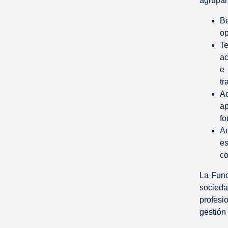
agrupan
Be
op
Te
ac
e 
tr
Ac
ap
fo
Au
e
co
La Fund
socied
profesi
gestión