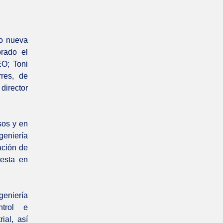
 nueva
rado el
EO; Toni
res, de
director
os y en
geniería
ación de
uesta en
geniería
ntrol e
ial, así