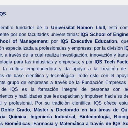
IQS
iembro fundador de la
Universitat Ramon Llull
, está con
ente por dos facultades universitarias:
IQS School of Engine
hool of Management
; por
IQS Executive Education
, qu
ón especializada a profesionales y empresas; por la división
I
r
, a través de la cual realiza investigación, innovación y trans
ología para las industrias y empresas; y por
IQS Tech Fact
a la cultura emprendedora y da apoyo a la creación de
s de base científica y tecnológica. Todo esto con el apo
nte grupo de empresas a través de la Fundación Empresas 
 de IQS es la formación integral de personas con act
ientos y habilidades que les capaciten y impulsen hacia su de
l y profesional. Por su tradición científica, IQS ofrece est
 Doble Grado, Máster y Doctorado en las áreas de Qu
ría Química, Ingeniería Industrial, Biotecnología, Bioing
as Biomédicas, Farmacia y Matemática a través de IQS Sc