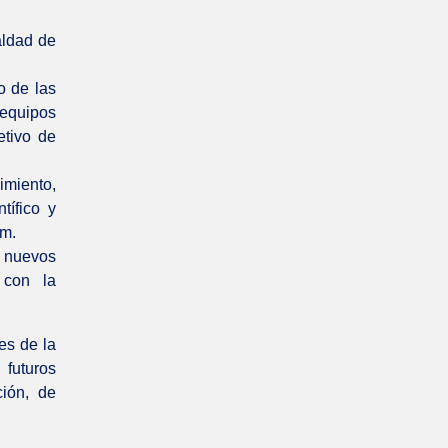
aldad de
o de las
 equipos
etivo de
imiento,
tífico y
am.
r nuevos
 con la
es de la
futuros
ción, de