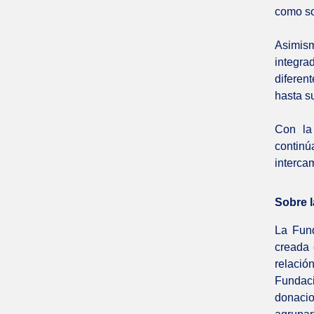
como so
Asimis
integra
diferen
hasta s
Con la
contin
interca
Sobre 
La Fun
creada 
relació
Fundac
donaci